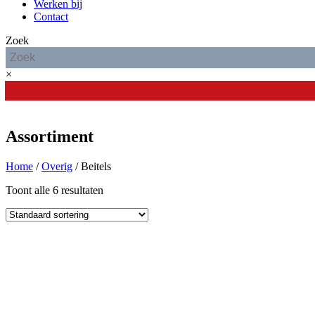
Werken bij
Contact
Zoek
×
€
0,00
0
Cart
Assortiment
Home
/
Overig
/ Beitels
Toont alle 6 resultaten