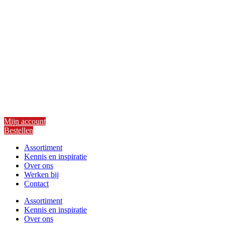
Ga
naar
de
inhoud
Mijn account
Bestellen
Assortiment
Kennis en inspiratie
Over ons
Werken bij
Contact
Assortiment
Kennis en inspiratie
Over ons