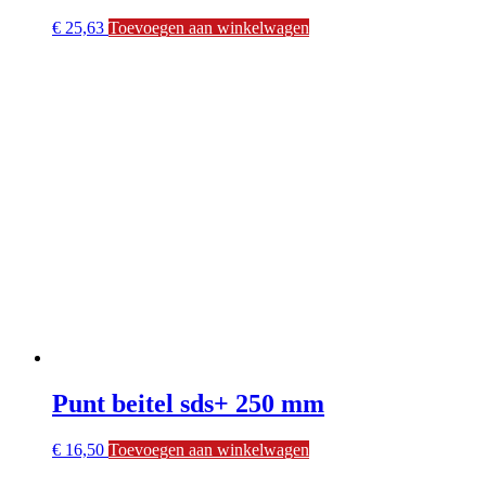
€
25,63
Toevoegen aan winkelwagen
Punt beitel sds+ 250 mm
€
16,50
Toevoegen aan winkelwagen